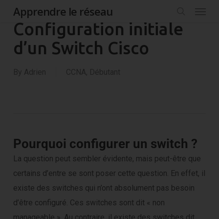
Menu
Skip
Apprendre le réseau
to
search
Configuration initiale
main
d’un Switch Cisco
content
By
Adrien
CCNA
,
Débutant
Pourquoi configurer un switch ?
La question peut sembler évidente, mais peut-être que
certains d’entre se sont poser cette question. En effet, il
existe des switches qui n’ont absolument pas besoin
d’être configuré. Ces switches sont dit « non
manageable ». Au contraire, il existe des switches dit