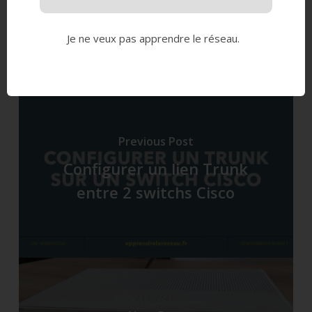
Je ne veux pas apprendre le réseau.
Previous Post
Configurer un lien Trunk
entre 2 switchs Cisco