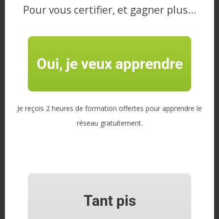
Pour vous certifier, et gagner plus...
apprendrelereseau(config)#show interface fas
Description d’une interface
Oui, je veux apprendre
apprendrelereseau(config)#interface fastEthe
apprendrelereseau(config-if)#description PC-
Je reçois 2 heures de formation offertes pour apprendre le
Voir la configuration
réseau gratuitement.
apprendrelereseau#show running-config
Enregistrer la configuration
Tant pis
apprendrelereseau#copy running-config startu