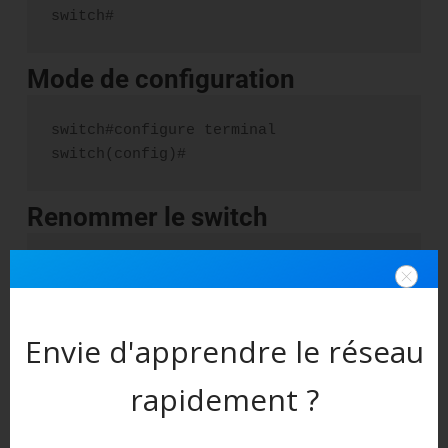
switch#
Mode de configuration
switch#configure terminal

switch(config)#
Renommer le switch
switch(config)#hostname apprendrelereseau
Etat de tous les interfaces
Envie d'apprendre le réseau
apprendrelereseau(config)#show interfaces st
rapidement ?
Etat d’une interface